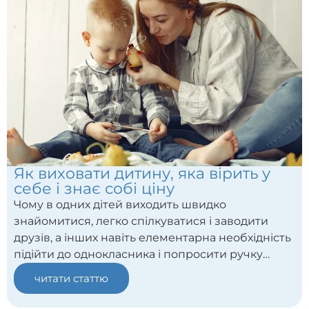
Як виховати дитину, яка вірить у
себе і знає собі ціну
Чому в одних дітей виходить швидко
знайомитися, легко спілкуватися і заводити
друзів, а інших навіть елементарна необхідність
підійти до однокласника і попросити ручку
вводить у ступор? Яку роль тут відіграє
читати статтю
самооцінка дитини і її впевненість у собі?
Давайте розберемося.