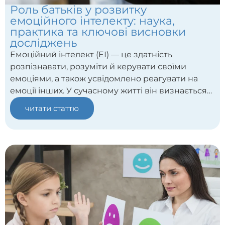
Роль батьків у розвитку
емоційного інтелекту: наука,
практика та ключові висновки
досліджень
Емоційний інтелект (ЕІ) — це здатність
розпізнавати, розуміти й керувати своїми
емоціями, а також усвідомлено реагувати на
емоції інших. У сучасному житті він визнається
ключовою складовою щастя, соціальної
читати статтю
адаптації і успішності. Дослідження показують,
що в сімейному середовищі — особливо в
ранньому дитинстві — формується велика
частина цих навичок. Наприклад, у підлітковому
віці показник ЕІ дитини пов’язаний з тим, як
батьки сприймають і реагують на емоції дитини.