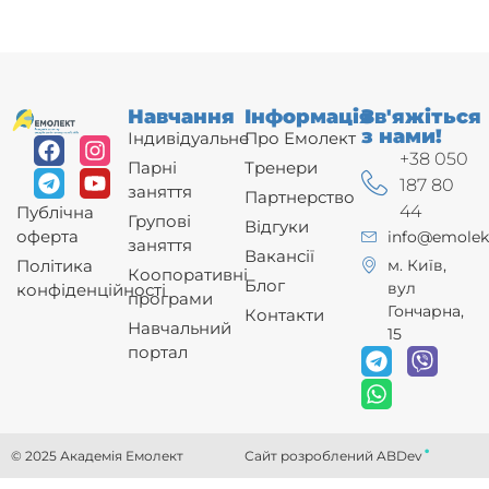
Навчання
Інформація
Зв'яжіться
з нами!
Індивідуальне
Про Емолект
+38 050
Парні
Тренери
187 80
заняття
Партнерство
44
Публічна
Групові
Відгуки
оферта
info@emolek
заняття
Вакансії
Політика
м. Київ,
Коопоративні
Блог
вул
конфіденційності
програми
Гончарна,
Контакти
Навчальний
15
портал
.
© 2025 Академія Емолект
Сайт розроблений ABDev