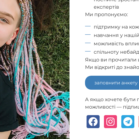
експертів
Ми пропонуємо:
підтримку на кож
навчання у нашій
можливість вплив
спільноту небайд
Якщо ви прочитали ц
Ми відкриті до знай
заповнити анкету
А якщо хочете бути 
можливості — підпи