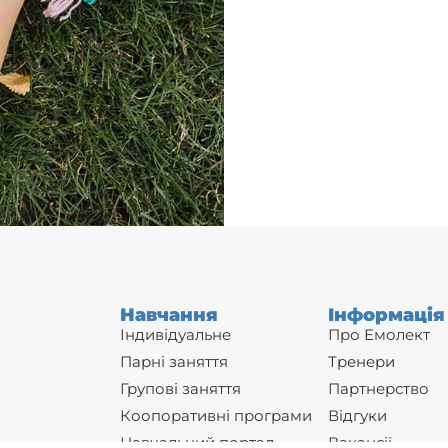
Навчання
Інформація
Індивідуальне
Про Емолект
Парні заняття
Тренери
Групові заняття
Партнерство
Коопоративні програми
Відгуки
Навчальний портал
Вакансії