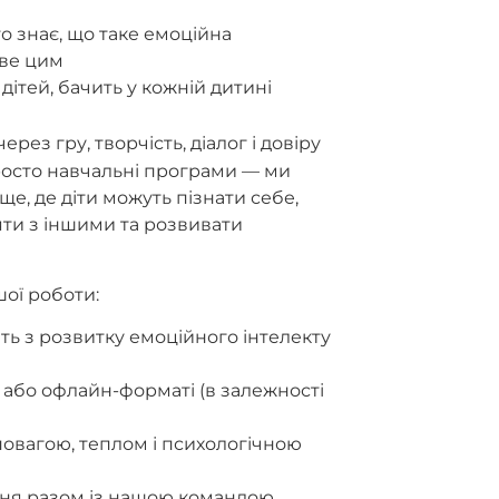
то знає, що таке емоційна
иве цим
дітей, бачить у кожній дитині
ерез гру, творчість, діалог і довіру
осто навчальні програми — ми
, де діти можуть пізнати себе,
ти з іншими та розвивати
шої роботи:
ь з розвитку емоційного інтелекту
 або офлайн-форматі (в залежності
 повагою, теплом і психологічною
ння разом із нашою командою