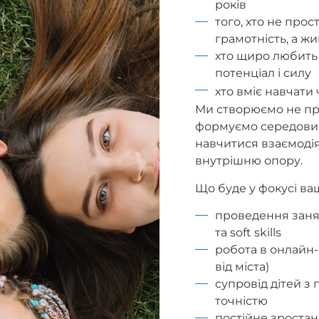
років
того, хто не прос
грамотність, а ж
хто щиро любить 
потенціал і силу
хто вміє навчати ч
Ми створюємо не пр
формуємо середовище
навчитися взаємодія
внутрішню опору.
Що буде у фокусі ва
проведення занят
та soft skills
робота в онлайн-
від міста)
супровід дітей з
точністю
постійне зроста