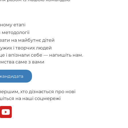
ному етапі
 методології
ати на майбутнє дітей
ужих і творчих людей
е і впізнали себе — напишіть нам.
омства саме з вами
 кандидата
першим, хто дізнається про нові
шіться на наші соцмережі