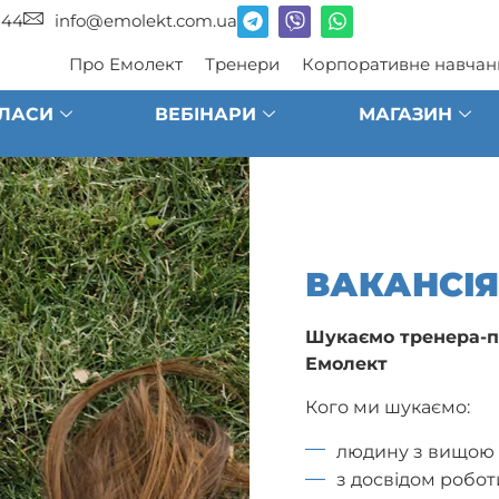
 44
info@emolekt.com.ua
Про Емолект
Тренери
Корпоративне навчан
ЛАСИ
ВЕБІНАРИ
МАГАЗИН
ВАКАНСІЯ
Шукаємо тренера-п
Емолект
Кого ми шукаємо:
людину з вищою 
з досвідом роботи