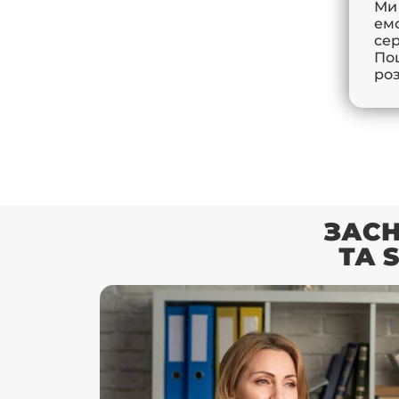
Ми
ем
се
По
роз
ЗАСН
ТА 