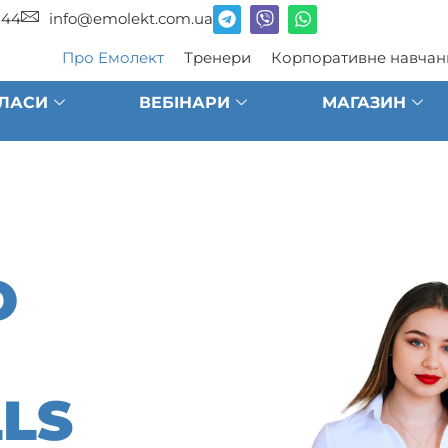
 44
info@emolekt.com.ua
Про Емолект
Тренери
Корпоративне навчан
ЛАСИ
ВЕБІНАРИ
МАГАЗИН
О
LLS