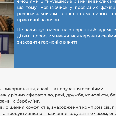
емоціями. Зіткнувшись з різними викликам
цю тему. Навчаючись у провідних фахівці
родоначальником концепції емоційного інт
практичні навички.
Це надихнуло мене на створення Академії е
дітям і дорослим навчитися керувати своїми
знаходити гармонію в житті.
, використання, аналіз та керування емоціями.
ж у різних сферах: тіло, речі, дружба, конфлікти, бе
рами, кібербулінг.
 вирішення конфліктів, знаходження компромісів, п
 та продуктивністю – навчання керуванню часом, ен