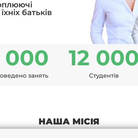
хоплюючі
 їхніх батьків
1 000
12 00
оведено занять
Студентів
НАША МІСІЯ