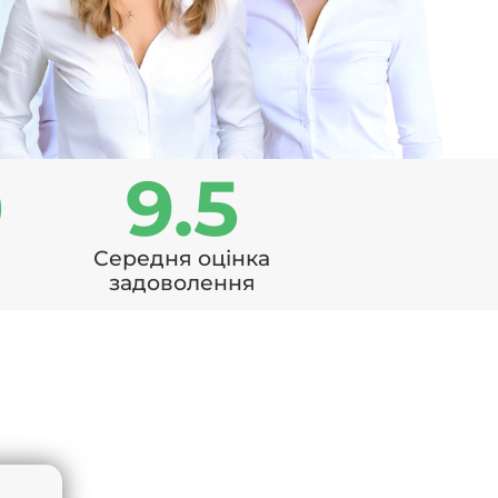
0
9.5
Середня оцінка
задоволення