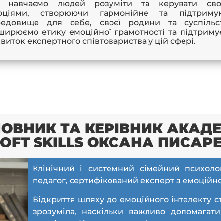
 навчаємо людей розуміти та керувати сво
оціями, створюючи гармонійне та підтриму
редовище для себе, своєї родини та суспільст
ширюємо етику емоційної грамотності та підтриму
виток експертного співтовариства у цій сфері.
ОВНИК ТА КЕРІВНИК АКАДЕМ
SOFT SKILLS ОКСАНА ПИСАР
Клінічний і системний сімейний психоло
педагог, сертифікований експерт з емоційно
Відкриття шляху до емоційного інтелекту с
зрозуміла, наскільки важливо допомагати