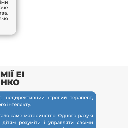
їми
юче
ва.
ємо
ІЇ ЕІ
ЕНКО
г, недирективний ігровий терапевт,
го інтелекту.
тало саме материнство. Одного разу я
 дітям розуміти і управляти своїми