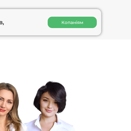
в,
Копаніям