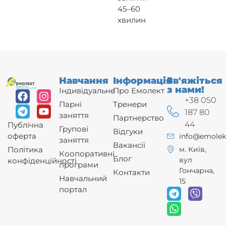
45–60
хвилин
Навчання
Інформація
Зв'яжіться
з нами!
Індивідуальне
Про Емолект
+38 050
Парні
Тренери
187 80
заняття
Партнерство
44
Публічна
Групові
Відгуки
оферта
info@emolek
заняття
Вакансії
Політика
м. Київ,
Коопоративні
Блог
вул
конфіденційності
програми
Гончарна,
Контакти
Навчальний
15
портал