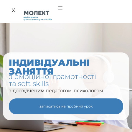
X
ІНДИВІДУАЛЬНІ
ЗАНЯТТЯ
з емоційної грамотності
та soft skills
з досвідченим педагогом-психологом
записатись на пробний урок