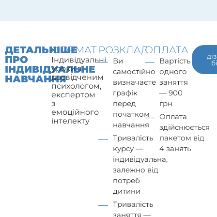
ДЕТАЛЬНІШЕ
ФОРМАТ
РОЗКЛАД
ОПЛАТА
ді
ПРО
Індивідуальні
Ви
Вартість
б
ІНДИВІДУАЛЬНЕ
уроки з
самостійно
одного
досвідченим
НАВЧАННЯ
визначаєте
заняття
психологом,
графік
— 900
експертом
з
перед
грн
емоційного
початком
Оплата
інтелекту
навчання
здійснюється
Тривалість
пакетом від
курсу —
4 занять
індивідуальна,
залежно від
потреб
дитини
Тривалість
заняття —