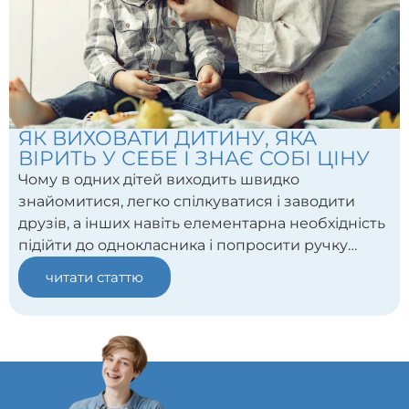
ЯК ВИХОВАТИ ДИТИНУ, ЯКА
ВІРИТЬ У СЕБЕ І ЗНАЄ СОБІ ЦІНУ
Чому в одних дітей виходить швидко
знайомитися, легко спілкуватися і заводити
друзів, а інших навіть елементарна необхідність
підійти до однокласника і попросити ручку
вводить у ступор? Яку роль тут відіграє
читати статтю
самооцінка дитини і її впевненість у собі?
Давайте розберемося.