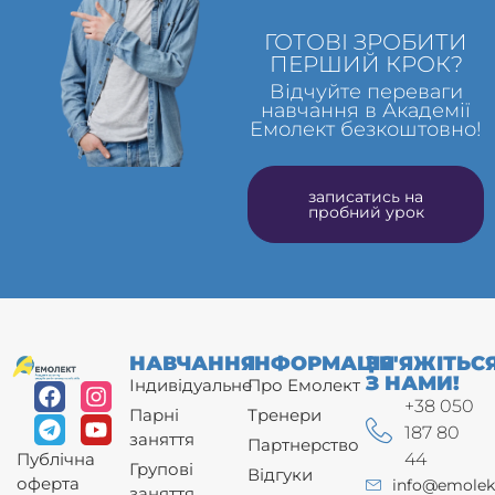
ГОТОВІ ЗРОБИТИ
ПЕРШИЙ КРОК?
Відчуйте переваги
навчання в Академії
Емолект безкоштовно!
записатись на
пробний урок
НАВЧАННЯ
ІНФОРМАЦІЯ
ЗВ'ЯЖІТЬС
З НАМИ!
Індивідуальне
Про Емолект
+38 050
Парні
Тренери
187 80
заняття
Партнерство
44
Публічна
Групові
Відгуки
оферта
info@emolek
заняття