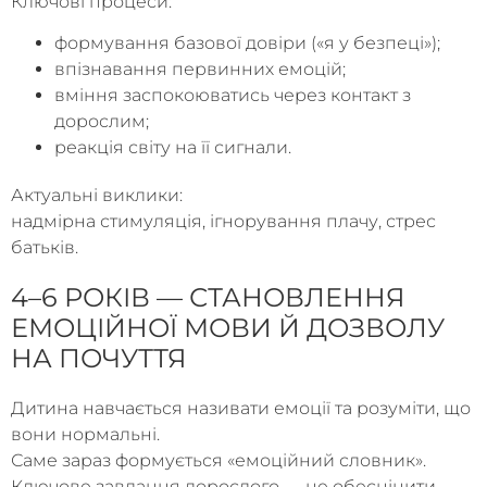
Ключові процеси:
формування базової довіри («я у безпеці»);
впізнавання первинних емоцій;
вміння заспокоюватись через контакт з
дорослим;
реакція світу на її сигнали.
Актуальні виклики:
надмірна стимуляція, ігнорування плачу, стрес
батьків.
4–6 РОКІВ — СТАНОВЛЕННЯ
ЕМОЦІЙНОЇ МОВИ Й ДОЗВОЛУ
НА ПОЧУТТЯ
Дитина навчається називати емоції та розуміти, що
вони нормальні.
Саме зараз формується «емоційний словник».
Ключове завдання дорослого — не обесцінити