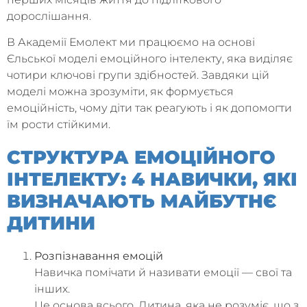
дорослішання.
В Академії Емолект ми працюємо на основі
Єльської моделі емоційного інтелекту, яка виділяє
чотири ключові групи здібностей. Завдяки цій
моделі можна зрозуміти, як формується
емоційність, чому діти так реагують і як допомогти
їм рости стійкими.
СТРУКТУРА ЕМОЦІЙНОГО
ІНТЕЛЕКТУ: 4 НАВИЧКИ, ЯКІ
ВИЗНАЧАЮТЬ МАЙБУТНЄ
ДИТИНИ
Розпізнавання емоцій
Навичка помічати й називати емоції — свої та
інших.
Це основа всього. Дитина, яка не розуміє, що з