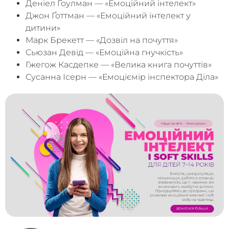
Деніел Ґоулман — «Емоційний інтелект»
Джон Ґоттман — «Емоційний інтелект у
дитини»
Марк Брекетт — «Дозвіл на почуття»
Сьюзан Девід — «Емоційна гнучкість»
Гжегож Касдепке — «Велика книга почуттів»
Сусанна Ісерн — «Емоціємір інспектора Діла»