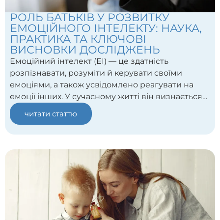
РОЛЬ БАТЬКІВ У РОЗВИТКУ
ЕМОЦІЙНОГО ІНТЕЛЕКТУ: НАУКА,
ПРАКТИКА ТА КЛЮЧОВІ
ВИСНОВКИ ДОСЛІДЖЕНЬ
Емоційний інтелект (ЕІ) — це здатність
розпізнавати, розуміти й керувати своїми
емоціями, а також усвідомлено реагувати на
емоції інших. У сучасному житті він визнається
ключовою складовою щастя, соціальної
читати статтю
адаптації і успішності. Дослідження показують,
що в сімейному середовищі — особливо в
ранньому дитинстві — формується велика
частина цих навичок. Наприклад, у підлітковому
віці показник ЕІ дитини пов’язаний з тим, як
батьки сприймають і реагують на емоції дитини.