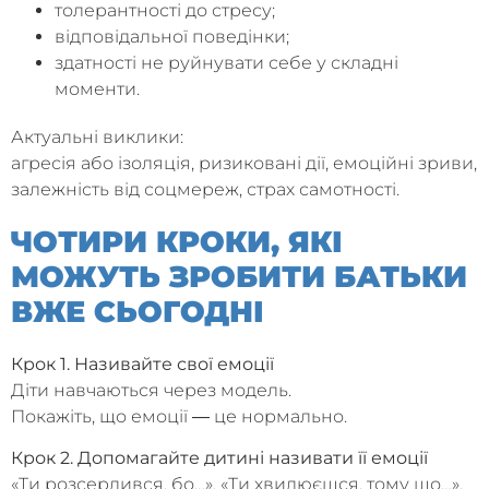
толерантності до стресу;
відповідальної поведінки;
здатності не руйнувати себе у складні
моменти.
Актуальні виклики:
агресія або ізоляція, ризиковані дії, емоційні зриви,
залежність від соцмереж, страх самотності.
ЧОТИРИ КРОКИ, ЯКІ
МОЖУТЬ ЗРОБИТИ БАТЬКИ
ВЖЕ СЬОГОДНІ
Крок 1. Називайте свої емоції
Діти навчаються через модель.
Покажіть, що емоції ― це нормально.
Крок 2. Допомагайте дитині називати її емоції
«Ти розсердився, бо…», «Ти хвилюєшся, тому що…».