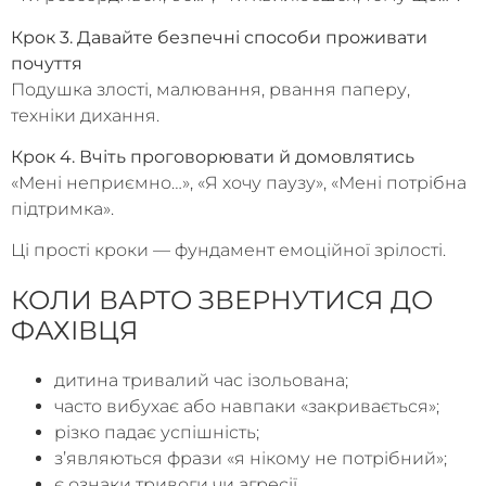
Крок 3. Давайте безпечні способи проживати
почуття
Подушка злості, малювання, рвання паперу,
техніки дихання.
Крок 4. Вчіть проговорювати й домовлятись
«Мені неприємно…», «Я хочу паузу», «Мені потрібна
підтримка».
Ці прості кроки — фундамент емоційної зрілості.
КОЛИ ВАРТО ЗВЕРНУТИСЯ ДО
ФАХІВЦЯ
дитина тривалий час ізольована;
часто вибухає або навпаки «закривається»;
різко падає успішність;
з’являються фрази «я нікому не потрібний»;
є ознаки тривоги чи агресії.